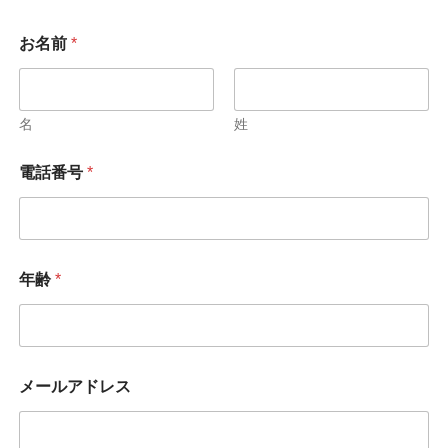
年
お名前
*
齢
電
話
番
号
名
姓
*
電話番号
*
年齢
*
メールアドレス